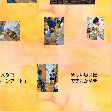
みんなで
楽しい思い出
ルーンアート』
​できたかな🧡