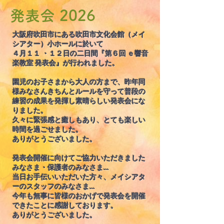
発表会 2026
大阪府吹田市にある吹田市文化会館（メイ
シアター）小ホールに於いて
４月１１ ・１２日の二日間『第６
回 ｅ響音
楽教室 発表会』が行われました。
園児のお子さまから大人の方まで、昨年同
様みなさんきちんとルールを守って普段の
練習の成果を発揮し素晴らしい発表会にな
りました。
久々に緊張感と癒しもあり、とても楽しい
時間を過ごせました。
ありがとうございました。
発表会開催に向けてご協力いただきました
みなさま・保護者のみなさま…
当日お手伝いいただいた方々、メイシアタ
ーのスタッフのみなさま…
今年も無事に皆様のおかげで発表会を開催
できたことに
​感謝しております。
ありがとうございました。