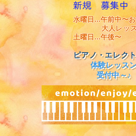
新規 募集中
​水曜日…午前中〜
大人レッス
土曜日…午後〜
ピアノ・エレク
体験レッス
​受付中～♪