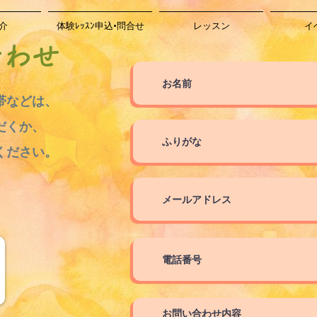
介
体験ﾚｯｽﾝ申込•問合せ
レッスン
イ
合わせ
帯などは、
、
だくか
ください。